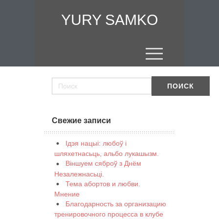
YURY SAMKO
Свежие записи
Ідэя нацыі: любоў і
шляхетнасьць, альбо лукашызм.
Віншуем сяброў з Днём
Незалежнасьці.
Тема абортов и любви.
Мнение
Благодарность за организацию
тренировочного процесса в клубе