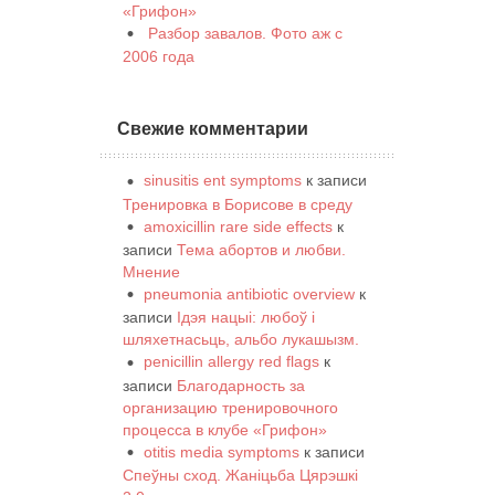
«Грифон»
Разбор завалов. Фото аж с
2006 года
Свежие комментарии
sinusitis ent symptoms
к записи
Тренировка в Борисове в среду
amoxicillin rare side effects
к
записи
Тема абортов и любви.
Мнение
pneumonia antibiotic overview
к
записи
Ідэя нацыі: любоў і
шляхетнасьць, альбо лукашызм.
penicillin allergy red flags
к
записи
Благодарность за
организацию тренировочного
процесса в клубе «Грифон»
otitis media symptoms
к записи
Спеўны сход. Жаніцьба Цярэшкі